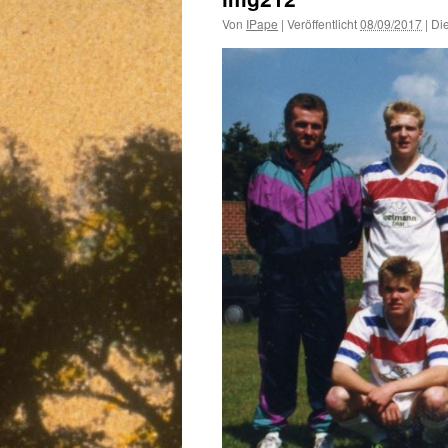
Von
IPape
|
Veröffentlicht
08/09/2017
|
Die