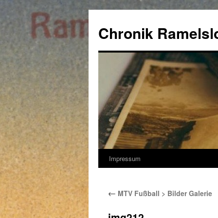
Zum
Inhalt
Chronik Ramelsl
springen
Impressum
←
MTV Fußball > Bilder Galerie
img212