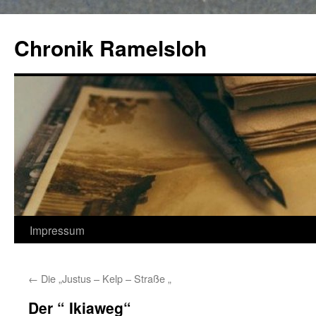
Zum
Inhalt
Chronik Ramelsloh
springen
Impressum
←
Die „Justus – Kelp – Straße „
Der “ Ikiaweg“