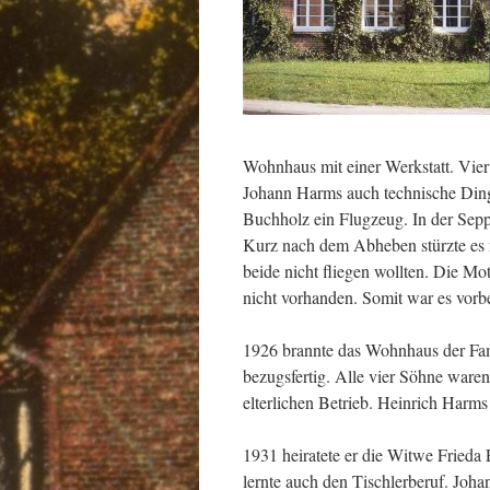
Wohnhaus mit einer Werkstatt. Vie
Johann Harms auch technische Ding
Buchholz ein Flugzeug. In der Sepp
Kurz nach dem Abheben stürzte es n
beide nicht fliegen wollten. Die M
nicht vorhanden. Somit war es vor
1926 brannte das Wohnhaus der Fam
bezugsfertig. Alle vier Söhne waren
elterlichen Betrieb. Heinrich Harm
1931 heiratete er die Witwe Frieda 
lernte auch den Tischlerberuf. Joh