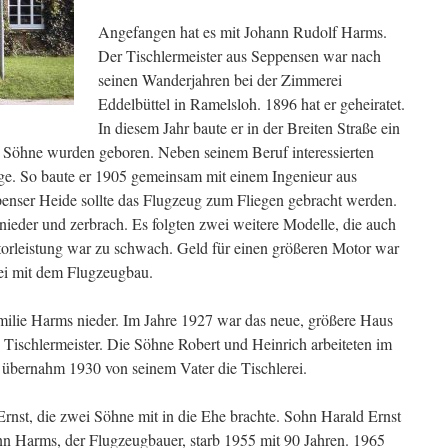
Angefangen hat es mit Johann Rudolf Harms.
Der Tischlermeister aus Seppensen war nach
seinen Wanderjahren bei der Zimmerei
Eddelbüttel in Ramelsloh. 1896 hat er geheiratet.
In diesem Jahr baute er in der Breiten Straße ein
r Söhne wurden geboren. Neben seinem Beruf interessierten
e. So baute er 1905 gemeinsam mit einem Ingenieur aus
enser Heide sollte das Flugzeug zum Fliegen gebracht werden.
ieder und zerbrach. Es folgten zwei weitere Modelle, die auch
otorleistung war zu schwach. Geld für einen größeren Motor war
bei mit dem Flugzeugbau.
ilie Harms nieder. Im Jahre 1927 war das neue, größere Haus
 Tischlermeister. Die Söhne Robert und Heinrich arbeiteten im
s übernahm 1930 von seinem Vater die Tischlerei.
Ernst, die zwei Söhne mit in die Ehe brachte. Sohn Harald Ernst
ann Harms, der Flugzeugbauer, starb 1955 mit 90 Jahren. 1965