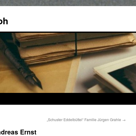
oh
„Schuster Eddelbüttel“ Familie Jürgen Grahle
→
ndreas Ernst