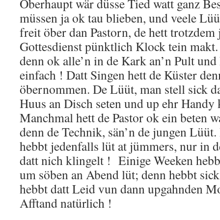
Öberhaupt wär düsse Tied watt ganz Be
müssen ja ok tau blieben, und veele Lüü
freit öber dan Pastorn, de hett trotzdem
Gottesdienst pünktlich Klock tein makt. 
denn ok alle’n in de Kark an’n Pult und 
einfach ! Datt Singen hett de Küster den
öbernommen. De Lüüt, man stell sick dat
Huus an Disch seten und up ehr Handy 
Manchmal hett de Pastor ok ein beten wa
denn de Technik, sän’n de jungen Lüüt
hebbt jedenfalls lüt at jümmers, nur in d
datt nich klingelt ! Einige Weeken heb
um söben an Abend lüt; denn hebbt sick
hebbt datt Leid vun dann upgahnden M
Afftand natürlich !