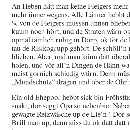
An Heben hätt man keine Fleigers mehr 
mehr ünnerwegens. Alle Länner hebbt d
% von de Fleigers müssen ünnen bliebe
kuum noch hört, und de Straten wärn ok 
opmal tämlich ruhig in Dörp, ok för de
tau de Risikogrupp gehört. De schöll’n
blieben. Aber, und man künn datt öberal
holen, und vör all’n Dingen de Hänn w
meist gornich schiedig würn. Denn müs
„Mundschutz“ drägen und öber de Ohr’n
Ein old Ehepoor hebbt sick bin Fröhstüc
snakt, dor seggt Opa so nebenbie: Naber
gewagte Reizwäsche up de Lie’n ! Dor s
Brill man up, denn süss du ok datt datt