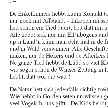
! –
De Enkelkinners hebbt kuum Kontakt t
nur noch mit Affstand. – Inköpen müsse
hett schon ein Tied duert, bett datt mit 
Alle hebbt sick nur mit Ell’nbogens und
up’n Land’n künn man öcht mal in de f
und in Wald verswinnen. Alle Geschäft
maken, nur de Hökers und de Afteikers
Ne ganze Tied hebbt de Lüüd so viel Kl
wie sogor schon de Winser Zeitung in lü
hebbt, datt wör die watt !
De Natur hett sick jedenfalls richtig fre
Wie hebbt in Gorden seten un wüssen go
veel Vogels bi uns gifft. De Kirls hebb