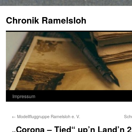
Zum
Inhalt
Chronik Ramelsloh
springen
Impressum
←
Modellfluggruppe Ramelsloh e. V.
Sch
„Corona – Tied“ up’n Land’n 