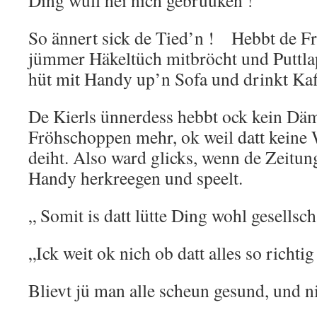
Ding wull hei nich gebruuken !
So ännert sick de Tied’n ! Hebbt de Fr
jümmer Häkeltüch mitbröcht und Puttlap
hüt mit Handy up’n Sofa und drinkt Kaf
De Kierls ünnerdess hebbt ock kein Dä
Fröhschoppen mehr, ok weil datt keine
deiht. Also ward glicks, wenn de Zeitung 
Handy herkreegen und speelt.
„ Somit is datt lütte Ding wohl gesellsc
„Ick weit ok nich ob datt alles so richtig
Blievt jü man alle scheun gesund, und n