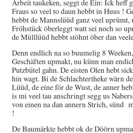
Arbeit taukeken, seggt de Ein: Ick heff 
Fraus so veel to daun hebbt in Huus ! G
hebbt de Mannslüüd ganz veel uprümt, u
Fröhstück öberleggt watt sei noch so 
de Mülllüüd hebbt stöhnt öber dan veel
Denn endlich na so buumelig 8 Weeken,
Geschäften upmakt, nu künn man endic
Putzbütel gahn. De eisten Olen hebt si
hin wagt. Bi de Schlachtertheke wärn d
Lüüd, de eine för de Wust, de anner hebb
is mi veel tau anschringt segg us Naber
von einen na dan annern Strich, sünd m
!
De Baumärkte hebbt ok de Döörn upmak