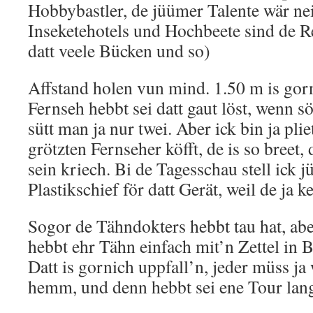
Hobbybastler, de jüümer Talente wär nei
Inseketehotels und Hochbeete sind de 
datt veele Bücken und so)
Affstand holen vun mind. 1.50 m is gor
Fernseh hebbt sei datt gaut löst, wenn s
sütt man ja nur twei. Aber ick bin ja pli
grötzten Fernseher köfft, de is so breet, 
sein kriech. Bi de Tagesschau stell ick
Plastikschief för datt Gerät, weil de ja 
Sogor de Tähndokters hebbt tau hat, ab
hebbt ehr Tähn einfach mit’n Zettel in 
Datt is gornich uppfall’n, jeder müss ja
hemm, und denn hebbt sei ene Tour lang