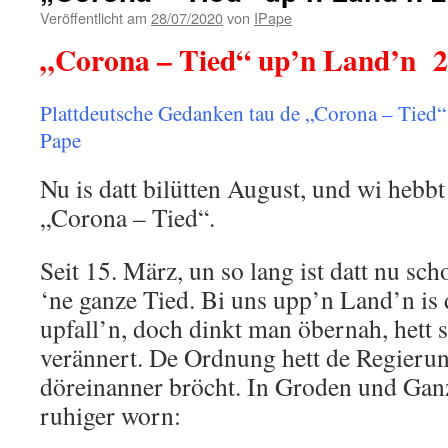
Veröffentlicht am
28/07/2020
von
IPape
„Corona – Tied“ up’n Land’n 
Plattdeutsche Gedanken tau de „Corona – Tied
Pape
Nu is datt bilütten August, und wi heb
„Corona – Tied“.
Seit 15. März, un so lang ist datt nu sch
‘ne ganze Tied. Bi uns upp’n Land’n is 
upfall’n, doch dinkt man öbernah, hett 
verännert. De Ordnung hett de Regieru
döreinanner bröcht. In Groden und Ganze
ruhiger worn: