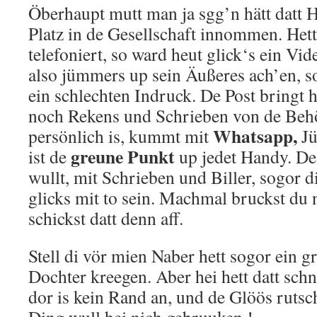
Öberhaupt mutt man ja sgg’n hätt datt 
Platz in de Gesellschaft innommen. Het
telefoniert, so ward heut glick‘s ein V
also jümmers up sein Äußeres ach’en, s
ein schlechten Indruck. De Post bringt 
noch Rekens und Schrieben von de Behö
Whatsapp,
persönlich is, kummt mit
Jü
greune Punkt
ist de
up jedet Handy. De 
wullt, mit Schrieben und Biller, sogor 
glicks mit to sein. Machmal bruckst du
schickst datt denn aff.
Stell di vör mien Naber hett sogor ein g
Dochter kreegen. Aber hei hett datt schn
dor is kein Rand an, und de Glöös rutsc