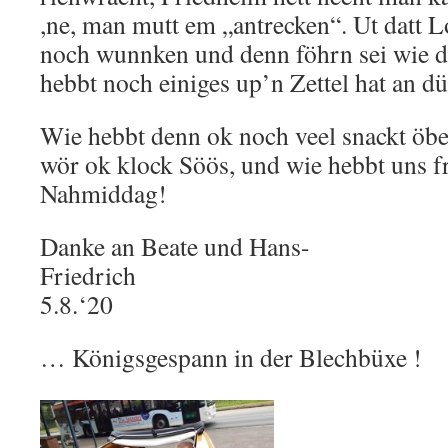
,ne, man mutt em „antrecken“. Ut datt L
noch wunnken und denn föhrn sei wie d
hebbt noch einiges up’n Zettel hat an d
Wie hebbt denn ok noch veel snackt öbe
wör ok klock Söös, und wie hebbt uns f
Nahmiddag!
Danke an Beate und Hans-
Friedrich Ing
5.8.‘20
… Königsgespann in der Blechbüxe !