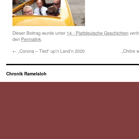
Dieser Beitrag wurde unter
14 - Plattdeutsche Geschichten
veröf
den
Permalink
.
←
„Corona – Tied“ up’n Land’n 2020
„Chöre w
Chronik Ramelsloh