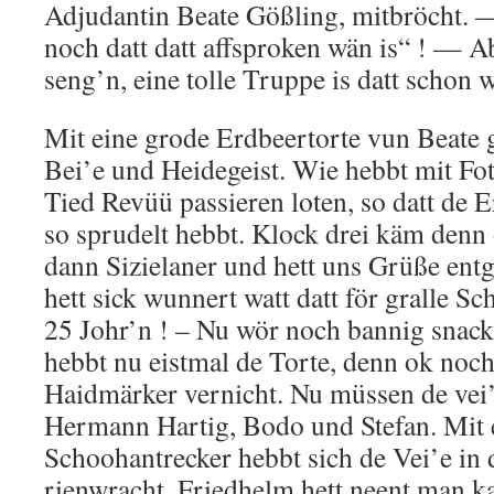
Adjudantin Beate Gößling, mitbröcht. —
noch datt datt affsproken wän is“ ! — 
seng’n, eine tolle Truppe is datt schon 
Mit eine grode Erdbeertorte vun Beate g
Bei’e und Heidegeist. Wie hebbt mit Fo
Tied Revüü passieren loten, so datt de
so sprudelt hebbt. Klock drei käm denn
dann Sizielaner und hett uns Grüße en
hett sick wunnert watt datt för gralle S
25 Johr’n ! – Nu wör noch bannig snack
hebbt nu eistmal de Torte, denn ok noc
Haidmärker vernicht. Nu müssen de vei’
Hermann Hartig, Bodo und Stefan. Mit 
Schoohantrecker hebbt sich de Vei’e in 
rienwracht, Friedhelm hett neent man ka