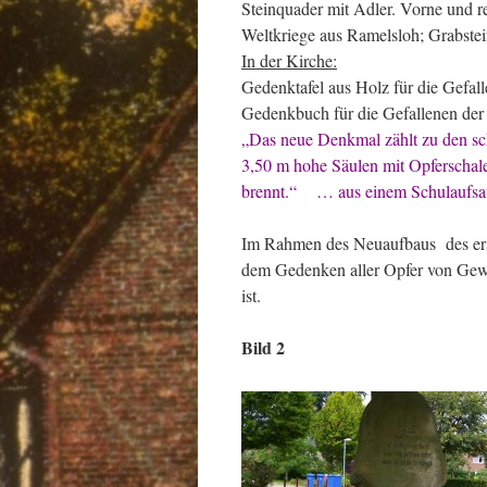
Steinquader mit Adler. Vorne und re
Weltkriege aus Ramelsloh; Grabstei
In der Kirche:
Gedenktafel aus Holz für die Gefal
Gedenkbuch für die Gefallenen der
„Das neue Denkmal zählt zu den sc
3,50 m hohe Säulen mit Opferschale
brennt.“ … aus einem Schulaufsa
Im Rahmen des Neuaufbaus des erst
dem Gedenken aller Opfer von Gewa
ist.
Bild 2