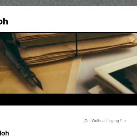
oh
„Der Weihnachtsgrog !“
→
loh