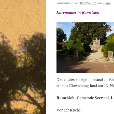
Veröffentlicht am
05/02/2017
von
IPape
Ehrenmäler in Ramelsloh
Denkmales erfolgen, diesmal als Ehr
erneute Einweihung fand am 13. No
Ramelsloh, Gemeinde Seevetal, 
Vor der Kirche: