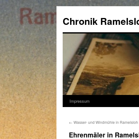
Zum
Inhalt
Chronik Ramelsl
springen
Impressum
←
Wasser- und Windmühle in Ramelsloh
Ehrenmäler in Ramels