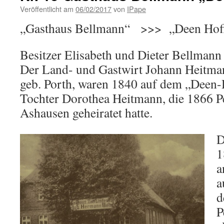
Veröffentlicht am
06/02/2017
von
IPape
„Gasthaus Bellmann“ >>> „Deen Hoff
Besitzer Elisabeth und Dieter Bellmann
Der Land- und Gastwirt Johann Heitma
geb. Porth, waren 1840 auf dem „Deen-H
Tochter Dorothea Heitmann, die 1866 P
Ashausen geheiratet hatte.
D
1
a
a
d
P