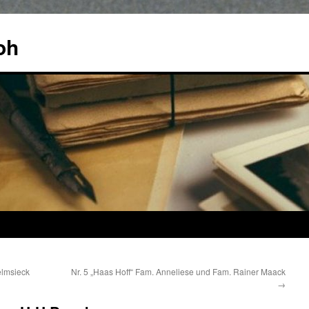
oh
elmsieck
Nr. 5 „Haas Hoff“ Fam. Anneliese und Fam. Rainer Maack
→