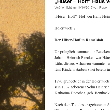
„Hüser – Hoff“ Haus 
Veröffentlicht am
10/10/2017
von
IPape
„Hüser -Hoff“ Hof von Hans-Hein
Hölertwiete 2
Der Hüser-Hoff in Ramelsloh
Ursprünglich stammen die Beeckens
Johann Heinrich Beecken war Häusli
Lühr, die aus Ashausen stammte, u
fünf Kindern starben zwei bereits im
1890 gründete er in der Hölertwie
sein 1867 geborener Sohn Heinrich
Katharina Dorothea, geb. Benthack
Nach dem Tod des erstgeborenen S