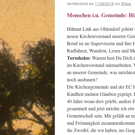
Veröffentlicht am
11/09/2019
von
IPape
Menschen i.u. Gemeinde: Hi
Hiltraut Link aus Ohlendorf gehört 
neuen Kirchenvorstand unserer Ge
Beruf ist sie Supervisorin und ihre
Radfahren, Wandern, Lesen und Me
Turmhahn:
Warum hast Du Dich e
im Kirchenvorstand mitzuarbeiten. W
an unserer Gemeinde, was möchtes
noch ausbauen?
Die Kirchengemeinde und der EC h
Kindheit meinen Glauben geprägt. 
40 Jahre woan-ders gelebt, andere 
gesammelt und jetzt möchte ich etw
Gemeinschaft sein. Mir gefällt an 
und Frömmigkeit zusammenkommen. 
die Zweifel, die wir haben, ins Ge