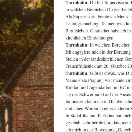
Turmhahn:
Du bist Supervisorin. 
in welchen Bereichen Du gearbeitet
Als Supervisorin berate ich Mensch
Leitungscoaching, Teamentwicklung,
Berufsleben. Gearbeitet habe ich in
kirchlichen Einrichtungen.
Turmhahn:
In welchen Bereichen 
Ich engagiere mich in der Beratung 
Stellen in der landeskirchlichen G
Frauenfrühstück am 20. Oktober 20
Turmhahn:
Gibt es etwas, was Dic
Meine erste Prägung war meine Groß
Kinder- und Jugendarbeit im EC und
lag der Schwerpunkt auf der Ausein
Indonesien hat mich in Glaubensdin
einfachen Worten in einer anderen 
In Südafrika und Palästina hat mic
geschah, sehr berührt, so dass mei
ich mich in der Bewegung „Gerecht