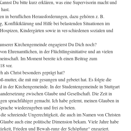
Kannst Du bitte kurz erklären, was eine Supervisorin macht und
 hast.
en in beruflichen Herausforderungen, dazu gehören z. B.
 Konfliktklärung und Hilfe bei belastenden Situationen im
 Hospizen, Kindergärten sowie in ver-schiedenen sozialen und
unserer Kirchengemeinde engagierst Du Dich noch?
von Ehrenamtlichen, in der Flüchtlingsinitiative und an vielen
emeinschaft. Im Moment bereite ich einen Beitrag zum
18 vor.
h als Christ besonders geprägt hat?
-mutter, die mit mir gesungen und gebetet hat. Es folgte die
 in der Kirchengemeinde. In der Studentengemeinde in Stuttgart
andersetzung zwischen Glaube und Gesellschaft. Die Zeit in
gen sprachfähiger gemacht. Ich habe gelernt, meinen Glauben in
Sprache wiederzugeben und frei zu beten.
h die schreiende Ungerechtigkeit, die auch im Namen von Christen
n Glaube auch eine politische Dimension bekam. Viele Jahre habe
igkeit, Frieden und Bewah-rung der Schöpfung“ engagiert.