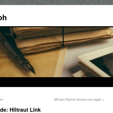
oh
ner
Mit dem Rad an Kocher und Jagst
→
e: Hiltraut Link