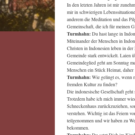
In den letzten Jahren ist mir zunehme
mir in schwierigen Lebenssituation
anderem die Meditation und das Pil
Gemeinschaft, die ich für meinen G
Turmhahn:
Du hast lange in Indo
Miteinander der Menschen in Indon
Christen in Indonesien leben in der 
Gemeinde stark entwickelt. Laien 
Gemeindeglied geht am Sonntag meis
Menschen ein Stück Heimat, daher i
Turmhahn:
Wie gelingt es, wenn ma
fremden Kultur zu finden?
Die indonesische Gesellschaft geht 
Trotzdem habe ich mich immer wiede
Schneckenhaus zurückzuziehen, son
verstehen. Wichtig ist das Feiern 
teilgenommen und wir haben zu We
bekommen.
Turmhahn:
Du setzt Dich im Kirc