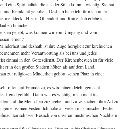
nd eine Spiritualität, die aus der Stille kommt, wichtig. Sie hat
en und Krankheit geholfen. Deshalb habe ich für mich unter
gern entdeckt. Hier in Ohlendorf und Ramelsloh erlebe ich
lauben brauche.
ne-sien gelebt, was können wir vom Umgang und vom
esien lernen?
Minderheit und deshalb ist ihre Zuge-hörigkeit zur kirchlichen
übernehmen mehr Verantwortung als bei uns und jedes
t einmal in den Gottesdienst. Der Kirchenbesuch ist für viele
st er in den großen Städten höher, als auf dem Land.
n zur religiösen Minderheit gehört, seinen Platz in einer
sehr offen auf Fremde zu, es wird einem leicht gemacht.
r fremd gefühlt. Dann war es wichtig, mich nicht ins
dern auf die Menschen zuzugehen und zu versuchen, ihre Art zu
von gemeinsamen Festen. Ich habe an vielen muslimischen Festen
ihnachten sehr viel Besuch von unseren muslimischen Nachbarn
henvorstand für Ökumene ein. Warum ist für Christen Ökumene