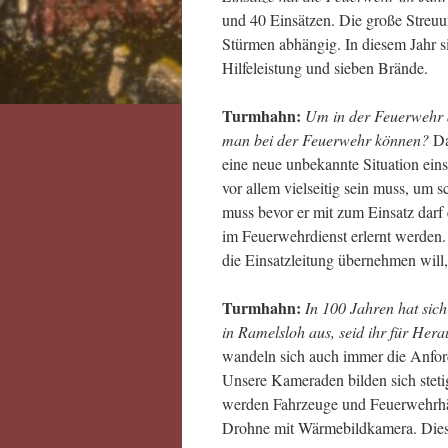
und 40 Einsätzen. Die große Streuu
Stürmen abhängig. In diesem Jahr si
Hilfeleistung und sieben Brände.
Turmhahn:
Um in der Feuerwehr a
man bei der Feuerwehr können?
Da
eine neue unbekannte Situation ein
vor allem vielseitig sein muss, um 
muss bevor er mit zum Einsatz darf 
im Feuerwehrdienst erlernt werden
die Einsatzleitung übernehmen will
Turmhahn:
In 100 Jahren hat sich
in Ramelsloh aus, seid ihr für He
wandeln sich auch immer die Anford
Unsere Kameraden bilden sich stet
werden Fahrzeuge und Feuerwehrhäu
Drohne mit Wärmebildkamera. Diese