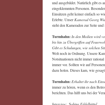
und ausgebildet. Natürlich gibt es 
eingeklemmten Personen. Besonders
Einsätzen geht keiner einfach so w
Erlebte. Unser
Kamerad Georg Wie
steht den Kameraden zur Seite und 
Turmhahn:
In den Medien wird v
bis hin zu Übergriffen auf Feuerwe
Gibt es Schulungen, wie solchen S
Welt noch in Ordnung. Unsere Kamer
Notsituationen nicht immer rationa
immer vor. Sollten wir auf Personen
dazu holen. Dieses kam, wie gesagt,
Turmhahn:
Erhaltet ihr nach Ei
immer zu hören, wenn es den Betroff
berichten. Das hilft uns bei der Ver
Interview:
S
abine Eddelbüttel