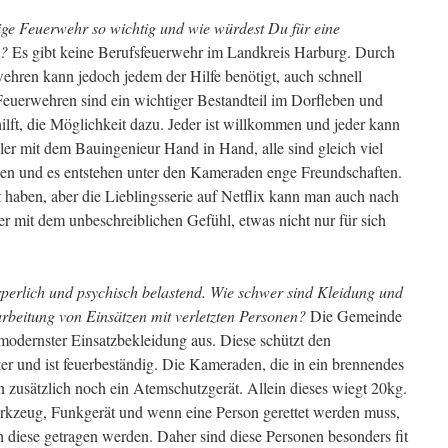
lige Feuerwehr so wichtig und wie würdest Du für eine
n?
Es gibt keine Berufsfeuerwehr im Landkreis Harburg. Durch
ehren kann jedoch jedem der Hilfe benötigt, auch schnell
Feuerwehren sind ein wichtiger Bestandteil im Dorfleben und
lft, die Möglichkeit dazu. Jeder ist willkommen und jeder kann
üler mit dem Bauingenieur Hand in Hand, alle sind gleich viel
en und es entstehen unter den Kameraden enge Freundschaften.
it haben, aber die Lieblingsserie auf Netflix kann man auch nach
r mit dem unbeschreiblichen Gefühl, etwas nicht nur für sich
rperlich und psychisch belastend. Wie schwer sind Kleidung und
arbeitung von Einsätzen mit verletzten Personen?
Die Gemeinde
 modernster Einsatzbekleidung aus. Diese schützt den
 und ist feuerbeständig. Die Kameraden, die in ein brennendes
zusätzlich noch ein Atemschutzgerät. Allein dieses wiegt 20kg.
zeug, Funkgerät und wenn eine Person gerettet werden muss,
diese getragen werden. Daher sind diese Personen besonders fit