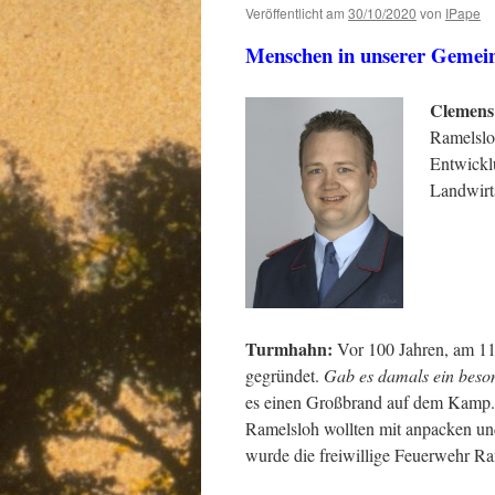
Veröffentlicht am
30/10/2020
von
IPape
Menschen in unserer Gemei
Clemens
Ramelsloh
Entwickl
Landwirt
Turmhahn:
Vor 100 Jahren, am 11
gegründet.
Gab es damals ein beson
es einen Großbrand auf dem Kamp.
Ramelsloh wollten mit anpacken un
wurde die freiwillige Feuerwehr Ra