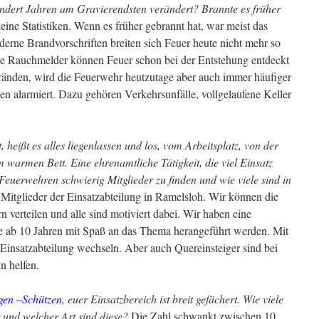
undert Jahren am Gravierendsten verändert? Brannte es früher
ine Statistiken. Wenn es früher gebrannt hat, war meist das
rne Brandvorschriften breiten sich Feuer heute nicht mehr so
de Rauchmelder können Feuer schon bei der Entstehung entdeckt
änden, wird die Feuerwehr heutzutage aber auch immer häufiger
zen alarmiert. Dazu gehören Verkehrsunfälle, vollgelaufene Keller
 heißt es alles liegenlassen und los, vom Arbeitsplatz, von der
em warmen Bett. Eine ehrenamtliche Tätigkeit, die viel Einsatz
en Feuerwehren schwierig Mitglieder zu finden und wie viele sind in
 Mitglieder der Einsatzabteilung in Ramelsloh. Wir können die
n verteilen und alle sind motiviert dabei. Wir haben eine
e ab 10 Jahren mit Spaß an das Thema herangeführt werden. Mit
 Einsatzabteilung wechseln. Aber auch Quereinsteiger sind bei
n helfen.
gen –Schützen
, euer Einsatzbereich ist breit gefächert. Wie viele
 und welcher Art sind diese?
Die Zahl schwankt zwischen 10