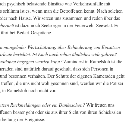
auch psychisch belastende Einsätze wie Verkehrsunfälle mit
 schlimm ist es, wenn man die Betroffenen kennt. Nach solchen
ieder nach Hause. Wir setzen uns zusammen und reden über das
berneit
ist dazu noch Seelsorger in der Feuerwehr Seevetal. Er
führt bei Bedarf Gespräche.
on mangelnder Wertschätzung, über Behinderung von Einsätzen
hrleute berichtet. Ist Euch auch schon ähnliches widerfahren?
ituationen begegnet werden kann?
Zumindest in Ramelsloh ist die
aden sind natürlich darauf geschult, dass sich Personen in
l und besonnen verhalten. Der Schutz der eigenen Kameraden geht
 treffen, die uns nicht wohlgesonnen sind, werden wir die Polizei
 in Ramelsloh noch nicht vor.
nsätzen Rückmeldungen oder ein Dankeschön?
Wir freuen uns
enen besser geht oder sie aus ihrer Sicht von ihren Schicksalen
arbeitung der Ereignisse.