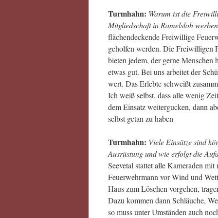
Turmhahn:
Warum ist die Freiwil
Mitgliedschaft in Ramelsloh werbe
flächendeckende Freiwillige Feuerw
geholfen werden. Die Freiwilligen 
bieten jedem, der gerne Menschen hi
etwas gut. Bei uns arbeitet der Sch
wert. Das Erlebte schweißt zusamm
Ich weiß selbst, dass alle wenig Ze
dem Einsatz weitergucken, dann abe
selbst getan zu haben
Turmhahn:
Viele Einsätze sind kö
Ausrüstung und wie erfolgt die Auf
Seevetal stattet alle Kameraden mit
Feuerwehrmann vor Wind und Wetter
Haus zum Löschen vorgehen, tragen 
Dazu kommen dann Schläuche, Werk
so muss unter Umständen auch noch 