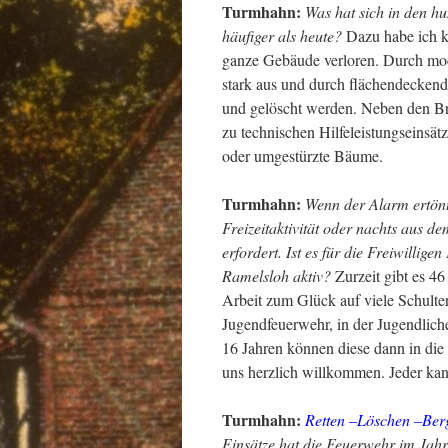
Turmhahn:
Was hat sich in den h
häufiger als heute?
Dazu habe ich ke
ganze Gebäude verloren. Durch mode
stark aus und durch flächendecken
und gelöscht werden. Neben den Br
zu technischen Hilfeleistungseinsät
oder umgestürzte Bäume.
Turmhahn:
Wenn der Alarm ertönt,
Freizeitaktivität oder nachts aus d
erfordert. Ist es für die Freiwillig
Ramelsloh aktiv?
Zurzeit gibt es 46
Arbeit zum Glück auf viele Schulter
Jugendfeuerwehr, in der Jugendlich
16 Jahren können diese dann in die
uns herzlich willkommen. Jeder kan
Turmhahn:
Retten –Löschen –Ber
Einsätze hat die Feuerwehr im Jahr