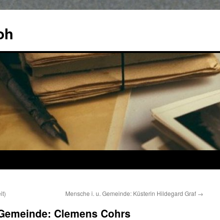
oh
it)
Mensche i. u. Gemeinde: Küsterin Hildegard Graf
→
 Gemeinde: Clemens Cohrs