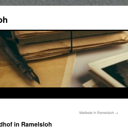
oh
Maifeste in Ramelsloh
→
dhof in Ramelsloh