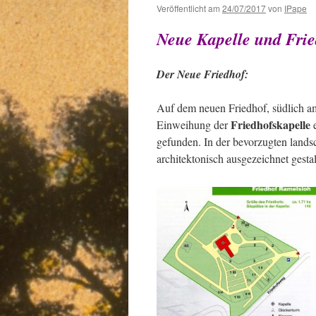
Veröffentlicht am
24/07/2017
von
IPape
Neue Kapelle und Fri
Der Neue Friedhof:
Auf dem neuen Friedhof, südlich am 
Friedhofskapelle
Einweihung der
e
gefunden. In der bevorzugten lands
architektonisch ausgezeichnet gest