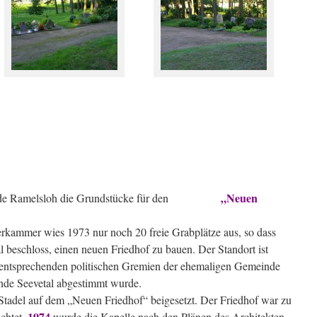
„Neuen
meinde Ramelsloh die Grundstücke für den
erkammer wies 1973 nur noch 20 freie Grabplätze aus, so dass
 beschloss, einen neuen Friedhof zu bauen. Der Standort ist
n entsprechenden politischen Gremien der ehemaligen Gemeinde
nde Seevetal abgestimmt wurde.
tadel auf dem „Neuen Friedhof“ beigesetzt. Der Friedhof war zu
1974
ichtet.
wurde die Kapelle nach den Plänen des Architekten