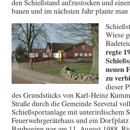
den Schießstand aufzustocken und eine
bauen und im nächsten Jahr plante man 
Schießs
Wiese g
Badetei
regte 1
Schießs
neuen 
zu verb
dieser 
des Grundstücks von Karl-Heinz Kumme
Straße durch die Gemeinde Seevetal vol
Schießsportanlage mit unterirdischem S
Feuerwehrgerätehaus und ein Dorfplatz s
Baubeginn war am 11. August 1988, Rich