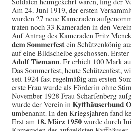
Soldaten heimgekehrt waren, fing der V
Am 24. Juni 1919, der ersten Versamm
wurden 27 neue Kameraden aufgenomm
traten noch 33 Kameraden in den Verein
Auf Antrag des Kameraden Fritz Menc
dem Sommerfest
ein Schützenkönig au
auf eine Bildscheibe geschossen. Erste
Adolf Tiemann
. Er erhielt 100 Mark au
Das Sommerfest, heute Schützenfest, wir
seit 1924 fast regelmäßig am ersten So
erste Frau wurde als Förderin ohne St
November 1928 Frau Scharfenberg au
Kyffhäuserbund O
wurde der Verein in
umbenannt. In den Kriegsjahren fand kei
18. März 1950
Erst am
wurde durch Init
Kameraden des aufgelösten Kyffhäuser