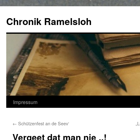
Zum
Inhalt
Chronik Ramelsloh
springen
Impressum
←
Schützenfest an de Seev‘
„L
Vergeet dat man nie ..!