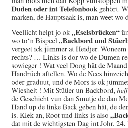
man blots nich dan Kopp vullstoppen mi
Duden oder int Telefonbook
gehört. Wo
marken, de Hauptsaak is, man weet wo da
„Eselsbrücken“
Veellicht helpt jo ok
üm
„Backbord und Stüer
wo to‘n Bispeel
vergeet ick jümmer at Heidjer. Woneem 
rechts? … Links is dor wo de Dumen rech
sowieger ! Wat veel Doog hät de Maand
Handrüch aftellen. Wo de Nees hinzeich
oder graduut, und de Mors is ok jümmer
Wiesheit ! Mit Stüüer un Backbord,
heff
de Geschicht vun dan Smutje de dan Mo
Hand up de linke Back geben hät, de de
„Bac
is. Kiek an, Root und links is also
dat mit de wichtigsten Dag int Johr. 24.