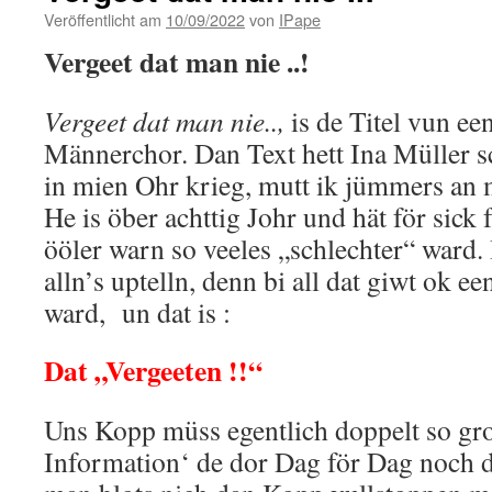
Veröffentlicht am
10/09/2022
von
IPape
Vergeet dat man nie ..!
Vergeet dat man nie..
,
is de Titel vun ee
Männerchor. Dan Text hett Ina Müller s
in mien Ohr krieg, mutt ik jümmers an
He is öber achttig Johr und hät för sick fa
ööler warn so veeles „schlechter“ ward. 
alln’s uptelln, denn bi all dat giwt ok e
ward, un dat is :
Dat „Vergeeten !!“
Uns Kopp müss egentlich doppelt so gro
Information‘ de dor Dag för Dag noch 