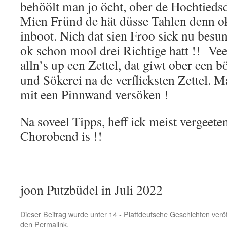
behöölt man jo öcht, ober de Hochtiedsd
Mien Fründ de hät düsse Tahlen denn ok
inboot. Nich dat sien Froo sick nu besunn
ok schon mool drei Richtige hatt !! Ve
alln’s up een Zettel, dat giwt ober een b
und Sökerei na de verflicksten Zettel. 
mit een Pinnwand versöken !
Na soveel Tipps, heff ick meist vergeete
Chorobend is !!
joon Putzbüdel in Juli 2022
Dieser Beitrag wurde unter
14 - Plattdeutsche Geschichten
veröf
den
Permalink
.