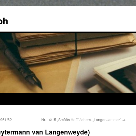
oh
1961/62
Nr. 14/15 „Smääs Hoff“ / ehem. „Langer Jammer“
→
luytermann van Langenweyde)