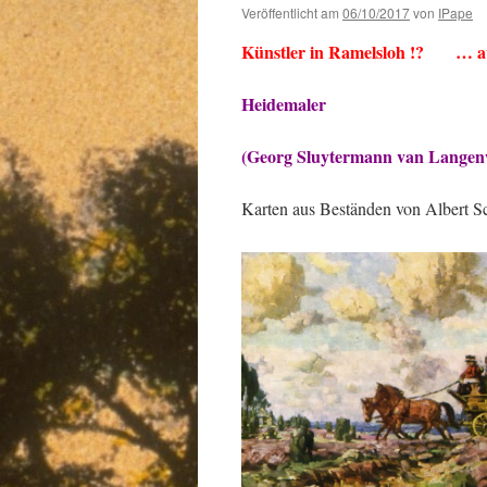
Veröffentlicht am
06/10/2017
von
IPape
Künstler in Ramelsloh !? … au
Heidemaler
(Georg Sluytermann van Langenw
Karten aus Beständen von Albert S