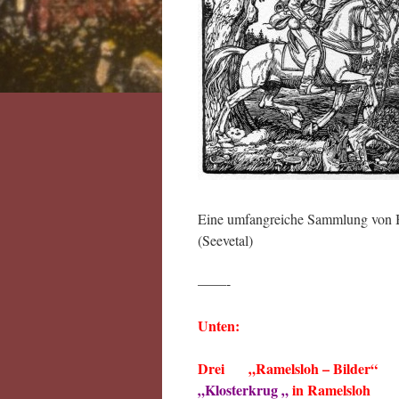
Eine umfangreiche Sammlung von Bil
(Seevetal)
——-
Unten:
Drei „Ramelsloh – Bilder
„Klosterkrug „
in Ramelsloh