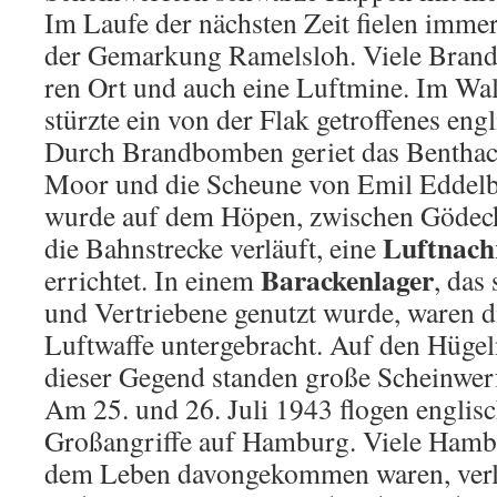
Im Laufe der nächsten Zeit fielen imm
der Gemarkung Ra­melsloh. Viele Bran
ren Ort und auch eine Luftmine. Im Wal
stürzte ein von der Flak getroffenes eng
Durch Brandbomben geriet das Benthac
Moor und die Scheune von Emil Eddelbü
wurde auf dem Höpen, zwischen Gödeck
Luftnachr
die Bahn­strecke verläuft, eine
Barackenlager
errichtet. In einem
, das
und Vertriebene genutzt wurde, waren d
Luftwaffe untergebracht. Auf den Hüge
dieser Gegend standen große Scheinwerf
Am 25. und 26. Juli 1943 flogen engli
Großangriffe auf Hamburg. Viele Hambu
dem Leben davongekommen waren, verl