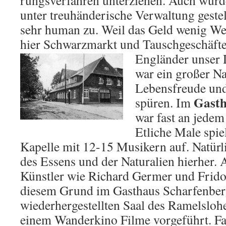
rungsverfahren unterziehen. Auch wur­d
unter treuhänderische Verwaltung gestell
sehr human zu. Weil das Geld wenig Wer
hier Schwarzmarkt und Tauschgeschäft
Engländer unser D
war ein großer N
Lebens­freude un
Gasth
spüren. Im
war fast an jede
Etliche Male spie
Kapelle mit 12-15 Musikern auf. Natür
des Essens und der Naturalien hierher
Künstler wie Richard Germer und Frido 
diesem Grund im Gasthaus Scharfenber
wiederhergestellten Saal des Ramelslo
einem Wander­kino Filme vorgeführt. Fa