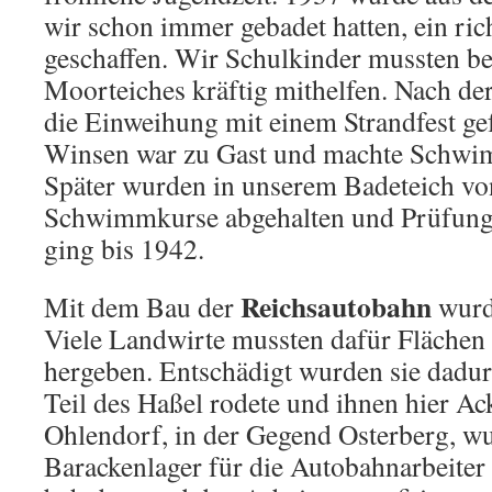
wir schon immer gebadet hatten, ein ric
geschaffen. Wir Schulkinder mussten be
Moortei­ches kräftig mithelfen. Nach der
die Einweihung mit einem Strandfest g
Winsen war zu Gast und machte Schwi
Später wurden in unserem Ba­deteich 
Schwimmkurse abgehalten und Prüfun
ging bis 1942.
Reichsautobahn
Mit dem Bau der
wurd
Viele Landwirte mussten dafür Flächen 
hergeben. Entschädigt wurden sie da­du
Teil des Haßel ro­dete und ihnen hier Ac
Ohlendorf, in der Gegend Osterberg, wu
Barackenlager für die Autobahnarbeiter