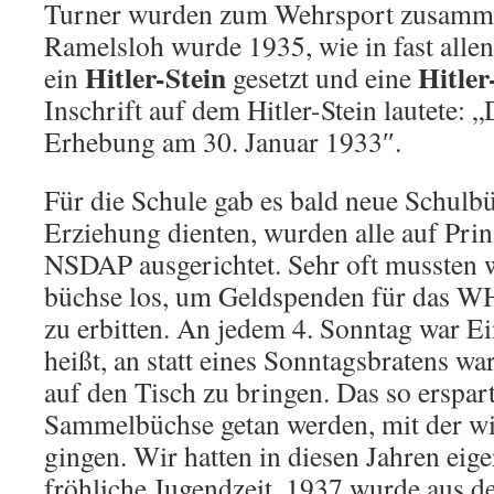
Turner wur­den zum Wehrsport zusamme
Ramelsloh wurde 1935, wie in fast alle
Hitler-Stein
Hitler
ein
gesetzt und eine
Inschrift auf dem Hitler-Stein lautete: 
Erhebung am 30. Januar 1933″.
Für die Schule gab es bald neue Schul­bü
Erziehung dienten, wurden alle auf Prin
NSDAP ausgerichtet. Sehr oft mussten 
büchse los, um Geldspenden für das W
zu erbitten. An jedem 4. Sonntag war E
heißt, an statt eines Sonntagsbratens wa
auf den Tisch zu bringen. Das so erspart
Sammelbüchse getan werden, mit der w
gingen. Wir hatten in diesen Jahren eige
fröhliche Jugendzeit. 1937 wurde aus 