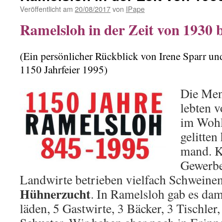
Veröffentlicht am
20/08/2017
von
IPape
Ramelsloh in der Zeit von 1930 
(Ein persönlicher Rückblick von Irene Sparr un
1150 Jahrfeier 1995)
Die Men
lebten v
im Wohls
gelitten
mand. K
Gewerbe
Landwirte betrieben vielfach Schweine­
Hühnerzucht
. In Ra­melsloh gab es d
läden, 5 Gastwirte, 3 Bäcker, 3 Tischler