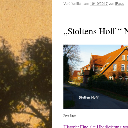
Veröffentlicht am
10/10/2017
von
IPape
„Stoltens Hoff “ N
Foto Pape
Historie: Eine alte Überlieferung v