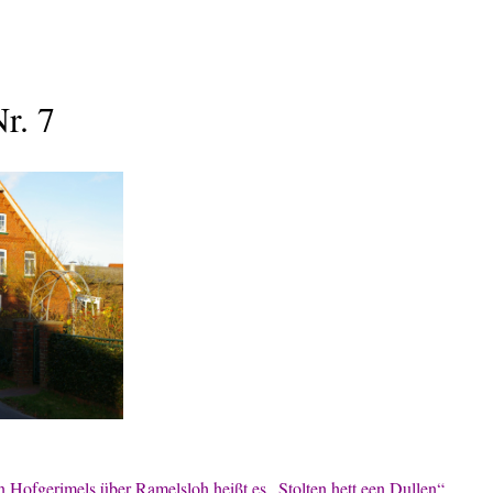
r. 7
on Hofgerimels über Ramelsloh heißt es „Stolten hett een Dullen“.