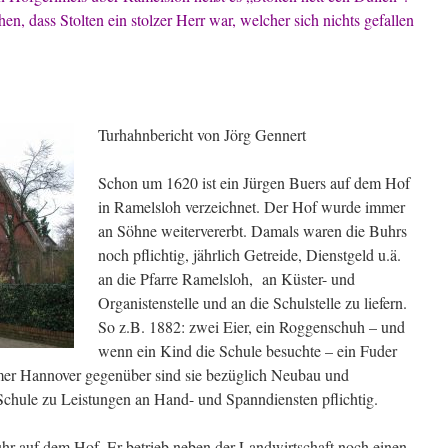
en, dass Stolten ein stolzer Herr war, welcher sich nichts gefallen
Turhahnbericht von Jörg Gennert
Schon um 1620 ist ein Jürgen Buers auf dem Hof
in Ramelsloh verzeichnet. Der Hof wurde immer
an Söhne weitervererbt. Damals waren die Buhrs
noch pflichtig, jährlich Getreide, Dienstgeld u.ä.
an die Pfarre Ramelsloh, an Küster- und
Organistenstelle und an die Schulstelle zu liefern.
So z.B. 1882: zwei Eier, ein Roggenschuh – und
wenn ein Kind die Schule besuchte – ein Fuder
er Hannover gegenüber sind sie bezüglich Neubau und
Schule zu Leistungen an Hand- und Spanndiensten pflichtig.
hr auf dem Hof. Er betrieb neben der Landwirtschaft noch einen