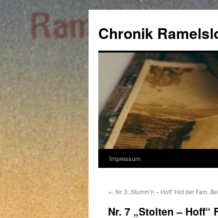
Zum
Inhalt
Chronik Ramelsl
springen
Impressum
←
Nr. 3 „Stumm’n – Hoff“ Hof der Fam. Be
Nr. 7 „Stolten – Hoff