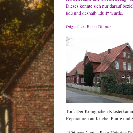
Dieses konnte sich nur darauf bezieh
ließ und deshalb „dull“ wurde.
Originaltext Hanna Dittmer
Torf. Der Königlichen Klosterkamm
Reparaturen an Kirche, Pfarre und 
1896 war August Peter Heinrich Bu